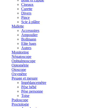
Boîte et cupule
Ciseaux
Curette
Divers
Pince
Scie à plâtre
Mallette
Accessoires
Ampoulier
Bollmann
Elite bags
Autres
Monitoring
Négatoscope
Ophtalmoscope
Optométrie
Otoscope
Oxymètre
Pesage et mesure
Impédancemètre
Pèse bébé
Pèse personne
Toise
Podoscope
Proctologie