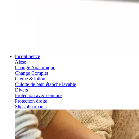
Incontinence
Alèse
Change Anatomique
Change Complet
Crème & lotion
Culotte de bain étanche lavable
Divers
Protection avec ceinture
Protection droite
Slips absorbants