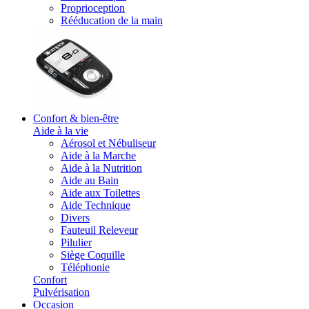
Proprioception
Rééducation de la main
Confort & bien-être
Aide à la vie
Aérosol et Nébuliseur
Aide à la Marche
Aide à la Nutrition
Aide au Bain
Aide aux Toilettes
Aide Technique
Divers
Fauteuil Releveur
Pilulier
Siège Coquille
Téléphonie
Confort
Pulvérisation
Occasion