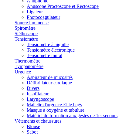
Anuphonie
Anuscope Proctoscope et Rectoscope
Ligateur
Photocoagulateur
Source lumineuse
Spiromètre
Stéthoscope
Tensiomètre
Tensiomètre à aiguille
Tensiomètre électronique
Tensiomètre mural
Thermomètre
Tympanomètre
Urgence
Aspirateur de mucosités
Défibrillateur cardiaque
Divers
Insufflateur
Laryngoscope
Mallette d'urgence Elite bags
Masque à oxygène et tubulure
Matériel de formation aux gestes de 1er secours
Vêtements et chaussures
Blouse
Sabot