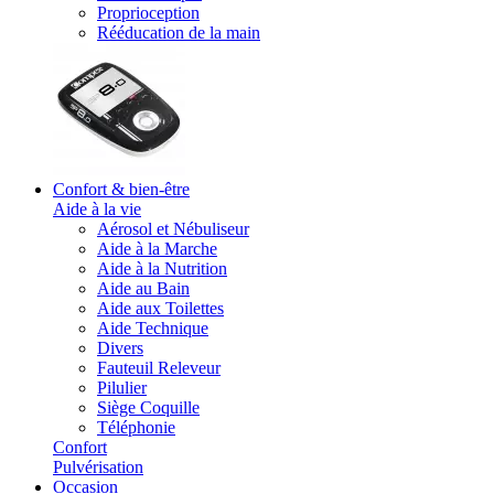
Proprioception
Rééducation de la main
Confort & bien-être
Aide à la vie
Aérosol et Nébuliseur
Aide à la Marche
Aide à la Nutrition
Aide au Bain
Aide aux Toilettes
Aide Technique
Divers
Fauteuil Releveur
Pilulier
Siège Coquille
Téléphonie
Confort
Pulvérisation
Occasion