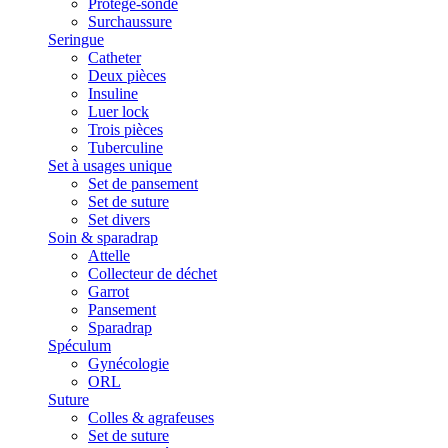
Protège-sonde
Surchaussure
Seringue
Catheter
Deux pièces
Insuline
Luer lock
Trois pièces
Tuberculine
Set à usages unique
Set de pansement
Set de suture
Set divers
Soin & sparadrap
Attelle
Collecteur de déchet
Garrot
Pansement
Sparadrap
Spéculum
Gynécologie
ORL
Suture
Colles & agrafeuses
Set de suture