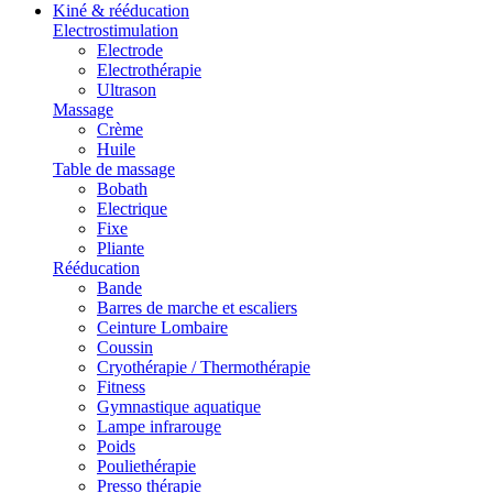
Kiné & rééducation
Electrostimulation
Electrode
Electrothérapie
Ultrason
Massage
Crème
Huile
Table de massage
Bobath
Electrique
Fixe
Pliante
Rééducation
Bande
Barres de marche et escaliers
Ceinture Lombaire
Coussin
Cryothérapie / Thermothérapie
Fitness
Gymnastique aquatique
Lampe infrarouge
Poids
Pouliethérapie
Presso thérapie