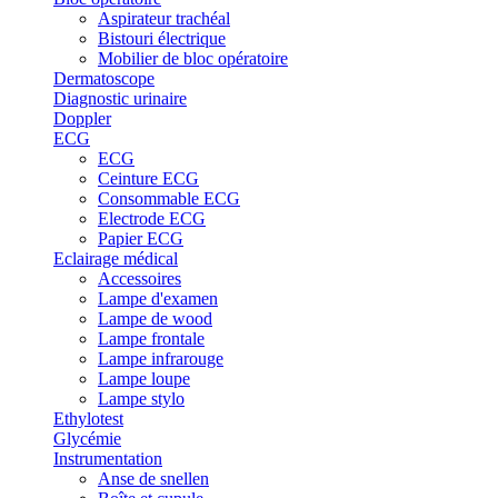
Aspirateur trachéal
Bistouri électrique
Mobilier de bloc opératoire
Dermatoscope
Diagnostic urinaire
Doppler
ECG
ECG
Ceinture ECG
Consommable ECG
Electrode ECG
Papier ECG
Eclairage médical
Accessoires
Lampe d'examen
Lampe de wood
Lampe frontale
Lampe infrarouge
Lampe loupe
Lampe stylo
Ethylotest
Glycémie
Instrumentation
Anse de snellen