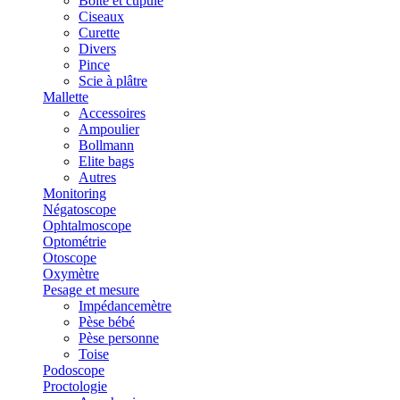
Boîte et cupule
Ciseaux
Curette
Divers
Pince
Scie à plâtre
Mallette
Accessoires
Ampoulier
Bollmann
Elite bags
Autres
Monitoring
Négatoscope
Ophtalmoscope
Optométrie
Otoscope
Oxymètre
Pesage et mesure
Impédancemètre
Pèse bébé
Pèse personne
Toise
Podoscope
Proctologie