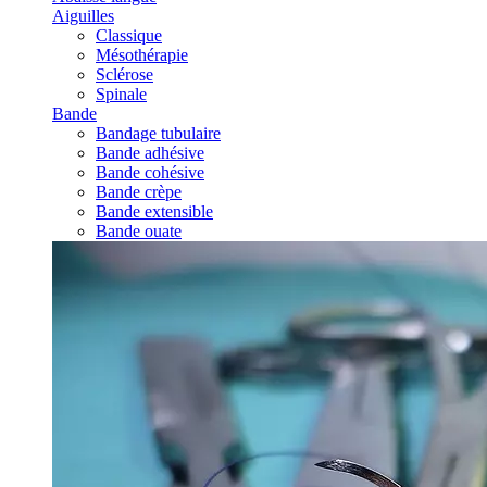
Aiguilles
Classique
Mésothérapie
Sclérose
Spinale
Bande
Bandage tubulaire
Bande adhésive
Bande cohésive
Bande crèpe
Bande extensible
Bande ouate