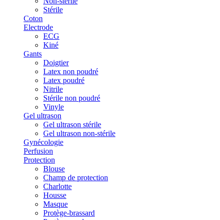
Non-stérile
Stérile
Coton
Electrode
ECG
Kiné
Gants
Doigtier
Latex non poudré
Latex poudré
Nitrile
Stérile non poudré
Vinyle
Gel ultrason
Gel ultrason stérile
Gel ultrason non-stérile
Gynécologie
Perfusion
Protection
Blouse
Champ de protection
Charlotte
Housse
Masque
Protège-brassard