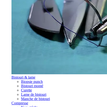
Bistouri & lame
Biopsie punch
Bistouri monté
Curette
Lame de bistouri
Manche de bistouri
Compresse