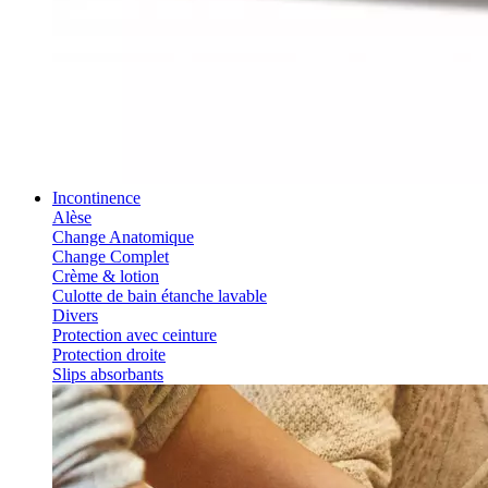
Incontinence
Alèse
Change Anatomique
Change Complet
Crème & lotion
Culotte de bain étanche lavable
Divers
Protection avec ceinture
Protection droite
Slips absorbants